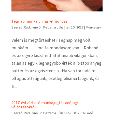
Tegnap munka… ma felmondás
Szerző:
Rádulyné Dr. Petrányi Júlia
|
jan 10, 2017
|
Munkaügy
Velem is megtörténhet? Tegnap még volt
munkám……ma felmondásom van! Rohanó
és az egyre kiszámíthatatlanabb világunkban,
talán az egyik legnagyobb érték a biztos anyagi
háttér és az egzisztencia. Ha van társadalmi
elfogadottságunk, esetleg elismertségünk, és
a...
2017. évi várható munkajogi és adójogi
változásokról
Szerző:
Rádulyné Dr. Petrányi Júlia
|
nov 10, 2016
|
Adó
,