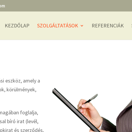
com
KEZDŐLAP
SZOLGÁLTATÁSOK
REFERENCIÁK
ási eszköz, amely a
tok, körülmények,
magában foglalja,
l bíró irat (levél,
 okirat és szerződés,