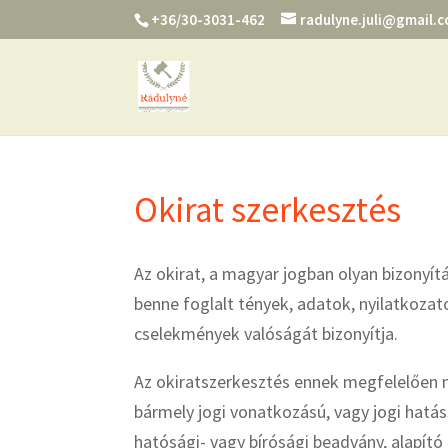
+36/30-3031-462
radulyne.juli@gmail.
Okirat szerkesztés
Az okirat, a magyar jogban olyan bizonyít
benne foglalt tények, adatok, nyilatkoza
cselekmények valóságát bizonyítja.
Az okiratszerkesztés ennek megfelelően 
bármely jogi vonatkozású, vagy jogi hatássa
hatósági- vagy bírósági beadvány, alapító