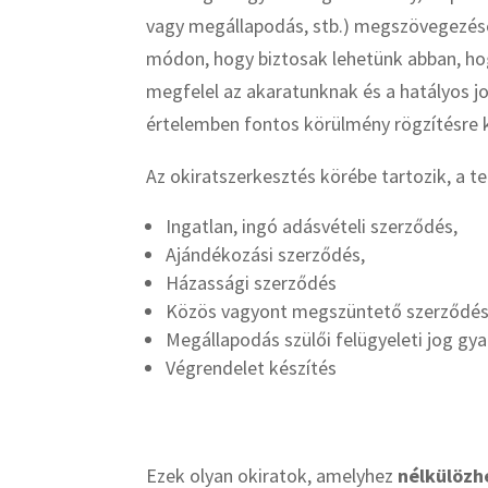
vagy megállapodás, stb.) megszövegezésé
módon, hogy biztosak lehetünk abban, hogy
megfelel az akaratunknak és a hatályos j
értelemben fontos körülmény rögzítésre k
Az okiratszerkesztés körébe tartozik, a te
Ingatlan, ingó adásvételi szerződés,
Ajándékozási szerződés,
Házassági szerződés
Közös vagyont megszüntető szerződé
Megállapodás szülői felügyeleti jog gya
Végrendelet készítés
Ezek olyan okiratok, amelyhez
nélkülözh