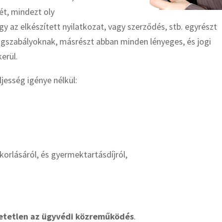
t, mindezt oly
 az elkészített nyilatkozat, vagy szerződés, stb. egyrészt
ogszabályoknak, másrészt abban minden lényeges, és jogi
erül.
ljesség igénye nélkül:
s
korlásáról, és gyermektartásdíjról,
etetlen az ügyvédi közreműködés
.