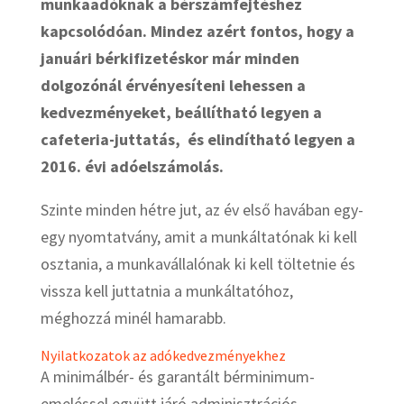
munkaadóknak a bérszámfejtéshez
kapcsolódóan. Mindez azért fontos, hogy a
januári bérkifizetéskor már minden
dolgozónál érvényesíteni lehessen a
kedvezményeket, beállítható legyen a
cafeteria-juttatás, és elindítható legyen a
2016. évi adóelszámolás.
Szinte minden hétre jut, az év első havában egy-
egy nyomtatvány, amit a munkáltatónak ki kell
osztania, a munkavállalónak ki kell töltetnie és
vissza kell juttatnia a munkáltatóhoz,
méghozzá minél hamarabb.
Nyilatkozatok az adókedvezményekhez
A minimálbér- és garantált bérminimum-
emeléssel együtt járó adminisztrációs