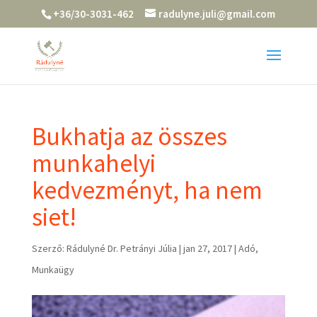
+36/30-3031-462
radulyne.juli@gmail.com
Bukhatja az összes
munkahelyi
kedvezményt, ha nem
siet!
Szerző:
Rádulyné Dr. Petrányi Júlia
|
jan 27, 2017
|
Adó
,
Munkaügy