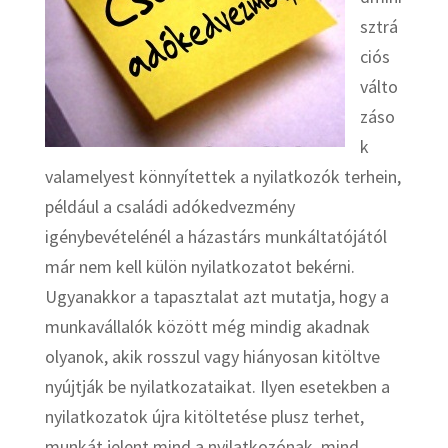
sztrá
ciós
válto
záso
k
valamelyest könnyítettek a nyilatkozók terhein,
például a családi adókedvezmény
igénybevételénél a házastárs munkáltatójától
már nem kell külön nyilatkozatot bekérni.
Ugyanakkor a tapasztalat azt mutatja, hogy a
munkavállalók között még mindig akadnak
olyanok, akik rosszul vagy hiányosan kitöltve
nyújtják be nyilatkozataikat. Ilyen esetekben a
nyilatkozatok újra kitöltetése plusz terhet,
munkát jelent mind a nyilatkozónak, mind