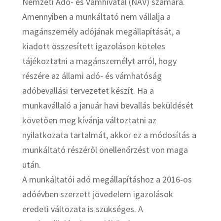
Nemzeti Adó- és Vámhivatal (NAV) számára.
Amennyiben a munkáltató nem vállalja a
magánszemély adójának megállapítását, a
kiadott összesített igazoláson köteles
tájékoztatni a magánszemélyt arról, hogy
részére az állami adó- és vámhatóság
adóbevallási tervezetet készít. Ha a
munkavállaló a január havi bevallás beküldését
követően meg kívánja változtatni az
nyilatkozata tartalmát, akkor ez a módosítás a
munkáltató részéről önellenőrzést von maga
után.
A munkáltatói adó megállapításhoz a 2016-os
adóévben szerzett jövedelem igazolások
eredeti változata is szükséges. A