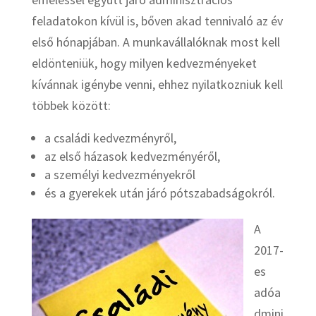
feladatokon kívül is, bőven akad tennivaló az év
első hónapjában. A munkavállalóknak most kell
eldönteniük, hogy milyen kedvezményeket
kívánnak igénybe venni, ehhez nyilatkozniuk kell
többek között:
a családi kedvezményről,
az első házasok kedvezményéről,
a személyi kedvezményekről
és a gyerekek után járó pótszabadságokról.
A
2017-
es
adóa
dmini