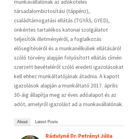
munkavállalónak az adóköteles
társadalombiztosítási (táppénz),
családtámogatási ellátás (TGYÁS, GYED),
önkéntes tartalékos katonai szolgálatot
teljesítők illetményéről, a foglalkozás
elősegítéséről és a munkanélküliek ellátásáról
szóló törvény alapján folyósított ellátás címén
szerzett bevételéről szóló eredeti igazolásokat
kell ehhez munkáltatójának átadnia. A kapott
igazolások alapján a munkáltató 2017. április
30-áig állapítja meg az éves adóalapot és az
adót, amelyről igazolást ad a munkavállalónak.
About
Latest Posts
Rádulyné Dr. Petrányi Júlia