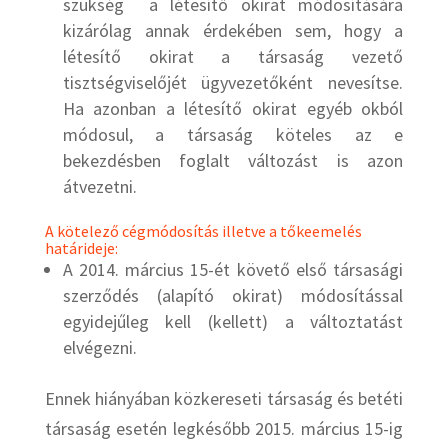
szükség a létesítő okirat módosítására
kizárólag annak érdekében sem, hogy a
létesítő okirat a társaság vezető
tisztségviselőjét ügyvezetőként nevesítse.
Ha azonban a létesítő okirat egyéb okból
módosul, a társaság köteles az e
bekezdésben foglalt változást is azon
átvezetni.
A kötelező cégmódosítás illetve a tőkeemelés
határideje:
A 2014. március 15-ét követő első társasági
szerződés (alapító okirat) módosítással
egyidejűleg kell (kellett) a változtatást
elvégezni.
Ennek hiányában közkereseti társaság és betéti
társaság esetén legkésőbb 2015. március 15-ig