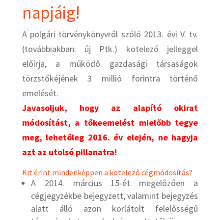
napjáig!
A polgári törvénykönyvről szóló 2013. évi V. tv.
(továbbiakban: új Ptk.) kötelező jelleggel
előírja, a működő gazdasági társaságok
törzstőkéjének 3 millió forintra történő
emelését.
Javasoljuk, hogy az alapító okirat
módosítást, a tőkeemelést mielőbb tegye
meg, lehetőleg 2016. év elején, ne hagyja
azt az utolsó pillanatra!
Kit érint mindenképpen a kötelező cégmódosítás?
A 2014. március 15-ét megelőzően a
cégjegyzékbe bejegyzett, valamint bejegyzés
alatt álló azon korlátolt felelősségű