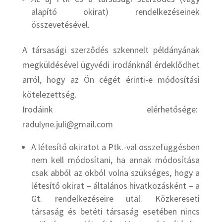
alapító okirat) rendelkezéseinek
összevetésével.
A társasági szerződés szkennelt példányának
megküldésével ügyvédi irodánknál érdeklődhet
arról, hogy az Ön cégét érinti-e módosítási
kötelezettség.
Irodáink elérhetősége:
radulyne.juli@gmail.com
A létesítő okiratot a Ptk.-val összefüggésben
nem kell módosítani, ha annak módosítása
csak abból az okból volna szükséges, hogy a
létesítő okirat – általános hivatkozásként – a
Gt. rendelkezéseire utal. Közkereseti
társaság és betéti társaság esetében nincs