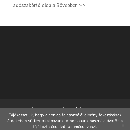
adószakértő oldala
Bővebben > >
Impresszum
Jogi nyilatkozat
Tájékoztatjuk, hogy a honlap felhasználói élmény fokozásának
Adatvédelmi szabályzat
Adatvédelmi tájékoztató
érdekében sütiket alkalmazunk. A honlapunk használatával ön a
tájékoztatásunkat tudomásul veszi.