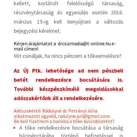
kellett, korlátolt felelősségű társaság,
részvénytársaság és egyesülés esetén 2016.
március 15-ig kell benyújtani a változás
bejegyzési kérelmet.
Kérjen árajánlatot a drcsizmadia@t-online.hu e-
mail címen!
Mit csináljak, ha nincs pénzem a tőkeemelésre?
Az Új Ptk. lehetősége ad nem pénzbeli
betét rendelkezésre bocsátására is.
További készpénzkímélő megoldásokkal
adószakértőnk áll a rendelkezésére.
Adószakértő: Rádulyné dr. Petrányi Júlia
alkalmazott ügyvéd, radulyne.juli@gmail.com
Be kell fizetnem a bankba a tőke különbözetet?
A tőke rendelkezésre bocsátása a társaság
házipénztárába történő befizetéssel is