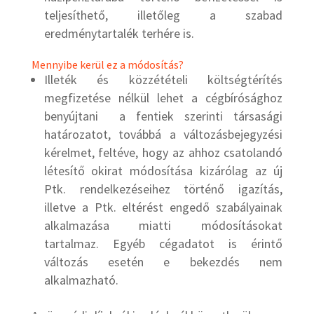
teljesíthető, illetőleg a szabad
eredménytartalék terhére is.
Mennyibe kerül ez a módosítás?
Illeték és közzétételi költségtérítés
megfizetése nélkül lehet a cégbírósághoz
benyújtani a fentiek szerinti társasági
határozatot, továbbá a változásbejegyzési
kérelmet, feltéve, hogy az ahhoz csatolandó
létesítő okirat módosítása kizárólag az új
Ptk. rendelkezéseihez történő igazítás,
illetve a Ptk. eltérést engedő szabályainak
alkalmazása miatti módosításokat
tartalmaz. Egyéb cégadatot is érintő
változás esetén e bekezdés nem
alkalmazható.