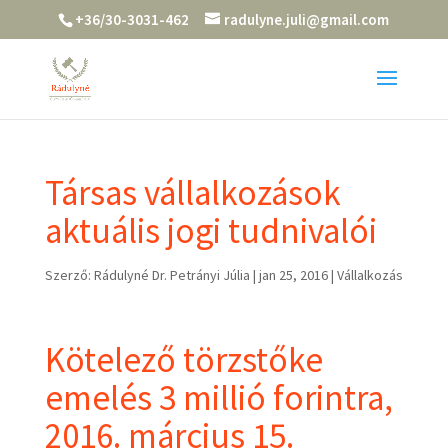
+36/30-3031-462
radulyne.juli@gmail.com
Társas vállalkozások
aktuális jogi tudnivalói
Szerző:
Rádulyné Dr. Petrányi Júlia
|
jan 25, 2016
|
Vállalkozás
Kötelező törzstőke
emelés 3 millió forintra,
2016. március 15.