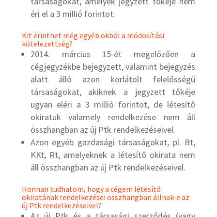
társaságokat, amelyek jegyzett tőkéje nem
éri el a 3 millió forintot.
Kit érinthet még egyéb okból a módosítási
kötelezettség?
2014. március 15-ét megelőzően a
cégjegyzékbe bejegyzett, valamint bejegyzés
alatt álló azon korlátolt felelősségű
társaságokat, akiknek a jegyzett tőkéje
ugyan eléri a 3 millió forintot, de létesítő
okiratuk valamely rendelkezése nem áll
összhangban az új Ptk rendelkezéseivel.
Azon egyéb gazdasági társaságokat, pl. Bt,
KKt, Rt, amelyeknek a létesítő okirata nem
áll összhangban az új Ptk rendelkezéseivel.
Honnan tudhatom, hogy a cégem létesítő
okiratának rendelkezései összhangban állnak-e az
új Ptk rendelkezéseivel?
Az új Ptk és a társasági szerződés (vagy