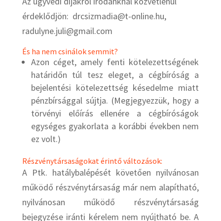
Az ügyvédi díjakról irodánknál közvetlenül
érdeklődjön: drcsizmadia@t-online.hu,
radulyne.juli@gmail.com
És ha nem csinálok semmit?
Azon céget, amely fenti kötelezettségének
határidőn túl tesz eleget, a cégbíróság a
bejelentési kötelezettség késedelme miatt
pénzbírsággal sújtja. (Megjegyezzük, hogy a
törvényi előírás ellenére a cégbíróságok
egységes gyakorlata a korábbi években nem
ez volt.)
Részvénytársaságokat érintő változások:
A Ptk. hatálybalépését követően nyilvánosan
működő részvénytársaság már nem alapítható,
nyilvánosan működő részvénytársaság
bejegyzése iránti kérelem nem nyújtható be. A