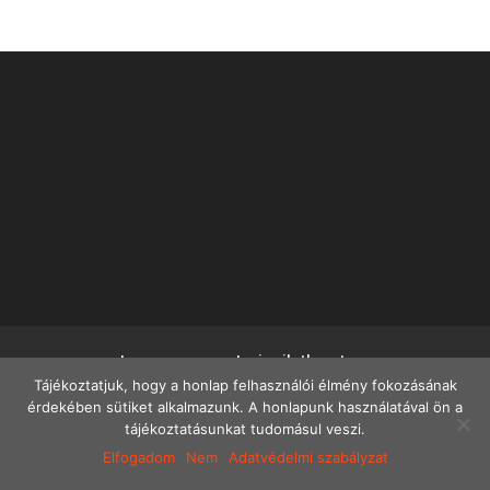
Impresszum
Jogi nyilatkozat
Tájékoztatjuk, hogy a honlap felhasználói élmény fokozásának
Adatvédelmi szabályzat
Adatvédelmi tájékoztató
érdekében sütiket alkalmazunk. A honlapunk használatával ön a
tájékoztatásunkat tudomásul veszi.
Elfogadom
Nem
Adatvédelmi szabályzat