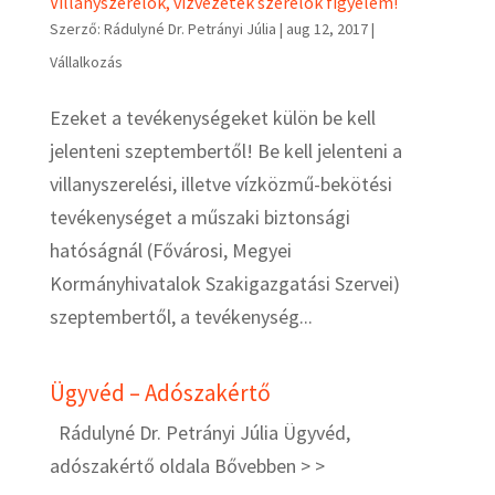
Villanyszerelők, vízvezeték szerelők figyelem!
Szerző:
Rádulyné Dr. Petrányi Júlia
|
aug 12, 2017
|
Vállalkozás
Ezeket a tevékenységeket külön be kell
jelenteni szeptembertől! Be kell jelenteni a
villanyszerelési, illetve vízközmű-bekötési
tevékenységet a műszaki biztonsági
hatóságnál (Fővárosi, Megyei
Kormányhivatalok Szakigazgatási Szervei)
szeptembertől, a tevékenység...
Ügyvéd – Adószakértő
Rádulyné Dr. Petrányi Júlia Ügyvéd,
adószakértő oldala
Bővebben > >