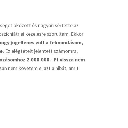
séget okozott és nagyon sértette az
zichiátriai kezelésre szorultam. Ekkor
hogy jogellenes volt a felmondásom,
e.
Ez elégtételt jelentett számomra,
kozásomhoz 2.000.000.- Ft vissza nem
osan nem követem el azt a hibát, amit