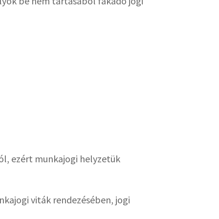
ályok be nem tartásából fakadó jogi
l, ezért munkajogi helyzetük
kajogi viták rendezésében, jogi