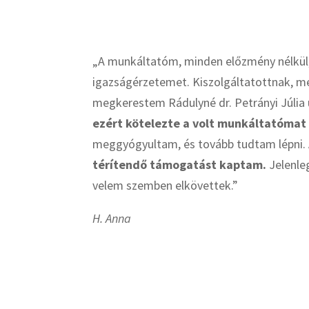
„A munkáltatóm, minden előzmény nélkül,
igazságérzetemet. Kiszolgáltatottnak, me
megkerestem Rádulyné dr. Petrányi Júli
ezért kötelezte a volt munkáltatómat 
meggyógyultam, és tovább tudtam lépni. 
térítendő támogatást kaptam.
Jelenleg
velem szemben elkövettek.”
H. Anna