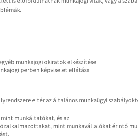
lett is előfordulhatnak munkajogi viták, vagy a szab
blémák.
egyéb munkajogi okiratok elkészítése
unkajogi perben képviselet ellátása
rendszere eltér az általános munkaügyi szabályoktó
mint munkáltatókat, és az
közalkalmazottakat, mint munkavállalókat érintő mun
ást.