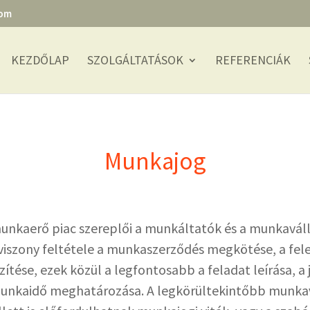
com
KEZDŐLAP
SZOLGÁLTATÁSOK
REFERENCIÁK
Munkajog
unkaerő piac szereplői a munkáltatók és a munkaváll
viszony feltétele a munkaszerződés megkötése, a fele
zítése, ezek közül a legfontosabb a feladat leírása, a 
unkaidő meghatározása. A legkörültekintőbb munkav