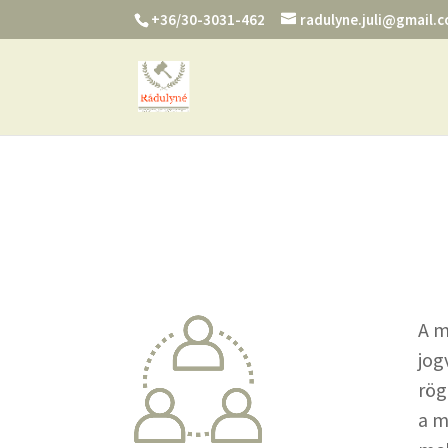
+36/30-3031-462
radulyne.juli@gmail.
A m
jog
rög
a m