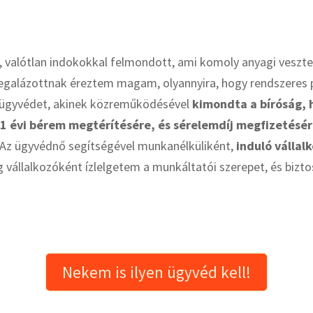
 valótlan indokokkal felmondott, ami komoly anyagi veszte
galázottnak éreztem magam, olyannyira, hogy rendszeres ps
a ügyvédet, akinek közreműködésével
kimondta a bíróság, 
1 évi bérem megtérítésére, és sérelemdíj megfizetésér
Az ügyvédnő segítségével munkanélküliként,
induló vállal
 vállalkozóként ízlelgetem a munkáltatói szerepet, és bizt
Nekem is ilyen ügyvéd kell!