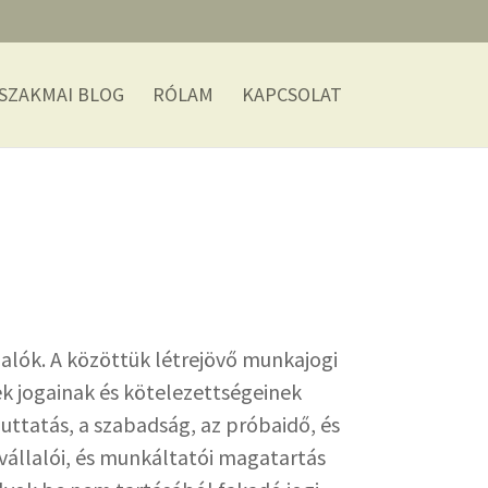
SZAKMAI BLOG
RÓLAM
KAPCSOLAT
alók. A közöttük létrejövő munkajogi
k jogainak és kötelezettségeinek
juttatás, a szabadság, az próbaidő, és
állalói, és munkáltatói magatartás