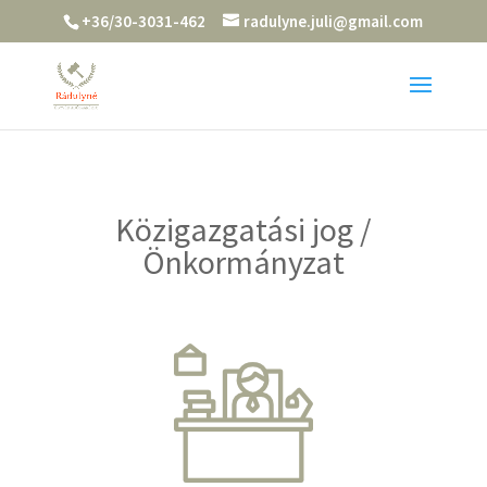
+36/30-3031-462
radulyne.juli@gmail.com
Közigazgatási jog /
Önkormányzat