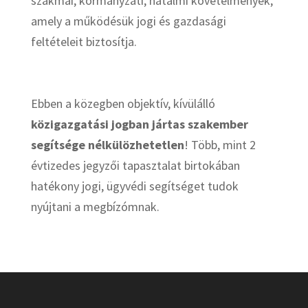
szakmai, kormányzati, hatalmi követelmények,
amely a működésük jogi és gazdasági
feltételeit biztosítja.
Ebben a közegben objektív, kívülálló
közigazgatási jogban jártas szakember
segítsége nélkülözhetetlen
! Több, mint 2
évtizedes jegyzői tapasztalat birtokában
hatékony jogi, ügyvédi segítséget tudok
nyújtani a megbízómnak.