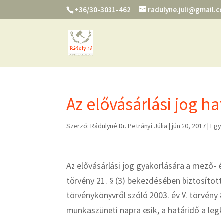
+36/30-3031-462
radulyne.juli@gmail.
Az elővásárlási jog ha
Szerző:
Rádulyné Dr. Petrányi Júlia
|
jún 20, 2017
|
Eg
Az elővásárlási jog gyakorlására a mező- 
törvény 21. § (3) bekezdésében biztosított
törvénykönyvről szóló 2003. év V. törvény 
munkaszüneti napra esik, a határidő a leg