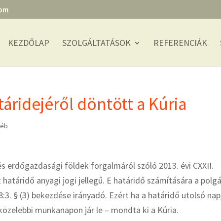
com
KEZDŐLAP
SZOLGÁLTATÁSOK
REFERENCIÁK
táridejéről döntött a Kúria
yéb
és erdőgazdasági földek forgalmáról szóló 2013. évi CXXII.
 határidő anyagi jogi jellegű. E határidő számítására a polgá
8:3. § (3) bekezdése irányadó. Ezért ha a határidő utolsó nap
közelebbi munkanapon jár le – mondta ki a Kúria.