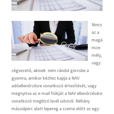
Nincs
az a
magá
nsze
mély,
vagy
cégvezető, akinek nem rándul görcsbe a
gyomra, amikor kézhez kapja a NAV
adóellenőrzésre vonatkozó értesítését, vagy
megnyitva az e-mail fiókját a NAV ellenőrzésére
vonatkozó megbízó levél üdvözli. Néhány
másodperc alatt lepereg a szeme előtt az egy-