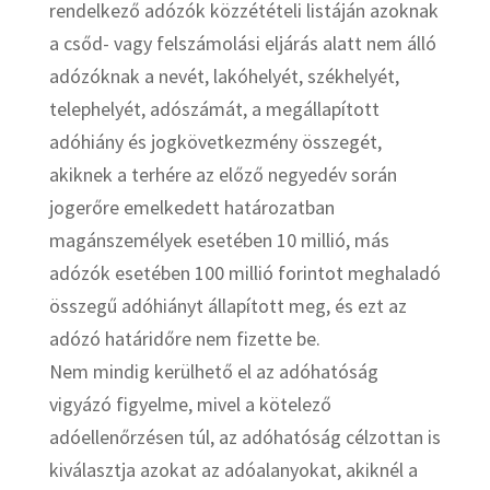
rendelkező adózók közzétételi listáján azoknak
a csőd- vagy felszámolási eljárás alatt nem álló
adózóknak a nevét, lakóhelyét, székhelyét,
telephelyét, adószámát, a megállapított
adóhiány és jogkövetkezmény összegét,
akiknek a terhére az előző negyedév során
jogerőre emelkedett határozatban
magánszemélyek esetében 10 millió, más
adózók esetében 100 millió forintot meghaladó
összegű adóhiányt állapított meg, és ezt az
adózó határidőre nem fizette be.
Nem mindig kerülhető el az adóhatóság
vigyázó figyelme, mivel a kötelező
adóellenőrzésen túl, az adóhatóság célzottan is
kiválasztja azokat az adóalanyokat, akiknél a