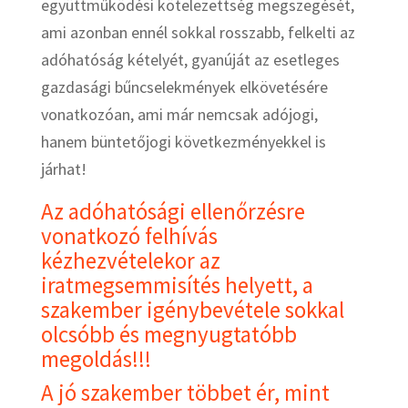
együttműködési kötelezettség megszegését,
ami azonban ennél sokkal rosszabb, felkelti az
adóhatóság kételyét, gyanúját az esetleges
gazdasági bűncselekmények elkövetésére
vonatkozóan, ami már nemcsak adójogi,
hanem büntetőjogi következményekkel is
járhat!
Az adóhatósági ellenőrzésre
vonatkozó felhívás
kézhezvételekor az
iratmegsemmisítés helyett, a
szakember igénybevétele sokkal
olcsóbb és megnyugtatóbb
megoldás!!!
A jó szakember többet ér, mint