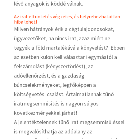
lévő anyagok is köddé válnak.
Az irat eltüntetés végzetes, és helyrehozhatatlan
hiba lehet!
Milyen hátrányok érik a cégtulajdonosokat,
ügyvezetőket, ha nincs irat, azaz miért ne
tegyék a föld martalékává a könyvelést? Ebben
az esetben külön kell választani egymástól a
felszámolást (kényszertörlést), az
adóellenőrzést, és a gazdasági
bűncselekményeket, legfőképpen a
költségvetési csalást. Ártalmatlannak tűnő
iratmegsemmisítés is nagyon súlyos
következményekkel járhat!
A jelentéktelennek tűnő irat megsemmisüléssel
is megvalósíthatja az adóalany az