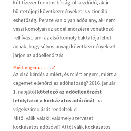
két tízezer forintos bírságtól kezdődő, akár
büntetőjogi következményeket is vizionáló
eshetőség. Persze van olyan adóalany, aki nem
veszi komolyan az adóellenőrzésre vonatkozó
felhívást, ami az első komoly buktatója lehet
annak, hogy súlyos anyagi következményekkel
járjon az adóellenőrzés.
Miért engem………?
Az első kérdés a miért, és miért engem, miért a
cégemet ellenőrzi az adóhatóság? 2016. január
1. napjától
kötelező az adóellenőrzést
lefolytatni a kockázatos adózónál
, ha
végelszámolását rendelték el.
Mitől válik valaki, valamely szervezet
kockázatos adózóvá? Attól válik kockázatos