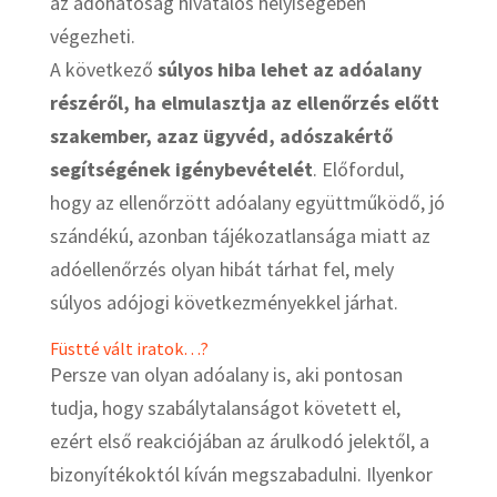
az adóhatóság hivatalos helyiségében
végezheti.
A következő
súlyos hiba lehet az adóalany
részéről, ha elmulasztja az ellenőrzés előtt
szakember, azaz ügyvéd, adószakértő
segítségének igénybevételét
. Előfordul,
hogy az ellenőrzött adóalany együttműködő, jó
szándékú, azonban tájékozatlansága miatt az
adóellenőrzés olyan hibát tárhat fel, mely
súlyos adójogi következményekkel járhat.
Füstté vált iratok…?
Persze van olyan adóalany is, aki pontosan
tudja, hogy szabálytalanságot követett el,
ezért első reakciójában az árulkodó jelektől, a
bizonyítékoktól kíván megszabadulni. Ilyenkor