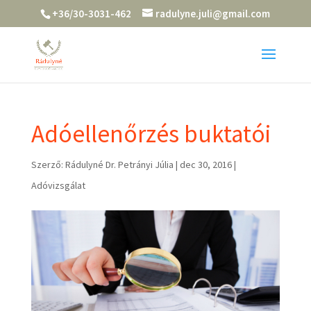
+36/30-3031-462
radulyne.juli@gmail.com
Adóellenőrzés buktatói
Szerző:
Rádulyné Dr. Petrányi Júlia
|
dec 30, 2016
|
Adóvizsgálat