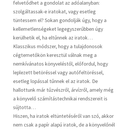
felvetődhet a gondolat az adóalanyban:
szolgáltassak-e iratokat, vagy esetleg
tüntessem el? Sokan gondolják úgy, hogy a
kellemetlenségeket legegyszerűbben úgy
kerülhetik el, ha eltűnnek az iratok…
Klasszikus módszer, hogy a tulajdonosok
cégtemetőkön keresztül válnak meg a
nemkívánatos könyveléstől, előfordul, hogy
leplezett betöréssel vagy autófeltöréssel,
esetleg lopással tűnnek el az iratok. De
hallottunk már tűzvészről, árvízről, amely még
a könyvelő számítástechnikai rendszereit is
sújtotta…
Hiszen, ha iratok eltüntetéséről van szó, akkor
nem csak a papír alapú iratok, de a könyvelőnél