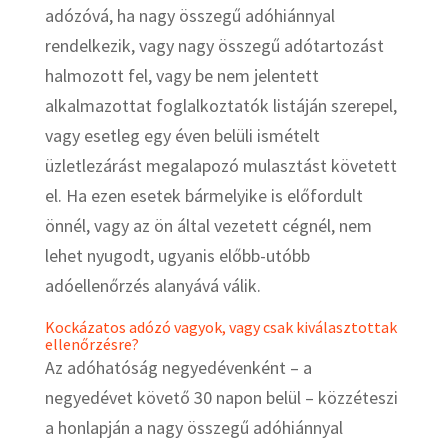
adózóvá, ha nagy összegű adóhiánnyal
rendelkezik, vagy nagy összegű adótartozást
halmozott fel, vagy be nem jelentett
alkalmazottat foglalkoztatók listáján szerepel,
vagy esetleg egy éven belüli ismételt
üzletlezárást megalapozó mulasztást követett
el. Ha ezen esetek bármelyike is előfordult
önnél, vagy az ön által vezetett cégnél, nem
lehet nyugodt, ugyanis előbb-utóbb
adóellenőrzés alanyává válik.
Kockázatos adózó vagyok, vagy csak kiválasztottak
ellenőrzésre?
Az adóhatóság negyedévenként – a
negyedévet követő 30 napon belül – közzéteszi
a honlapján a nagy összegű adóhiánnyal